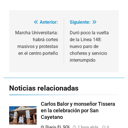
Anterior:
Siguiente:
Navegación
de
Marcha Universitaria:
Duró poco la vuelta
habrá cortes
de la Línea 148:
entradas
masivos y protestas
nuevo paro de
en el centro porteño
choferes y servicio
interrumpido
Noticias relacionadas
Carlos Balor y monseñor Tissera
en la celebración por San
Cayetano
Diario EL SOL
1 hora atrás
0