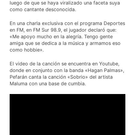
Valencia
luego de que se haya viralizado una faceta suya
18 Horas Atrás
Carlos Balor y
como cantante desconocida.
monseñor Tissera en
la celebración por
20 Horas Atrás
En una charla exclusiva con el programa Deportes
San Cayetano
La bronquiolitis es
en FM, en FM Sur 98.9, el jugador declaró que:
una infección
«Me apoyo mucho en la alegría. Tengo gente
respiratoria aguda en
21 Horas Atrás
amiga que se dedica a la música y armamos eso
los bebés
El último adiós al
como hobbie».
papá de Leo Messi
22 Horas Atrás
El video de la canción se encuentra en Youtube,
Quilmes recibe a
donde en conjunto con la banda «Hagan Palmas»,
Almagro con la mira
Pefarán canta la canción «Sobrio» del artista
puesta en el Reducido
23 Horas Atrás
Maluma con una base de cumbia.
La crisis económica
también llega a los
templos: casi la
1 Día Atrás
mitad de quienes
Economía en dos
buscan ayuda pide
velocidades
alimentos, dinero o
2 Días Atrás
trabajo
Lionel Messi llegará a
Rosario para