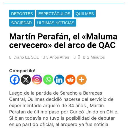
Oeste
Secuestraron 11
vehículos durante un
DEPORTES
ESPECTÁCULOS
QUILMES
operativo de tránsito
13 Horas Atrás
en Ezpeleta
El embajador
SOCIEDAD
ULTIMAS NOTICIAS
argentino en Brasil
llegó para reunirse
Martín Perafán, el «Maluma
13 Horas Atrás
con Quirno
Quilmes lo dejó
cervecero» del arco de QAC
escapar y empató 1 a
1 con Almagro
13 Horas Atrás
0
Diario EL SOL
5 Años Atrás
2 Minutos
Las ventas
minoristas cayeron
Compartilo!
3,8% en julio
14 Horas Atrás
Quilmes: siete clubes
de barrio de la Liga
Femenina de fútbol
Luego de la partida de Saracho a Barracas
16 Horas Atrás
recibieron material
Consejo Federal del
Central, Quilmes decidió hacerse del servicio del
deportivo
Trabajo: un nuevo
experimentado arquero de 34 años , Martín
reclamo por el
Perafán de último paso por Curicó Unido en Chile.
17 Horas Atrás
respeto al
Boca oficializó la
Si bien todavía no tuvo la posibilidad de debutar
federalismo
llegada de Enner
en un partido oficial, el arquero ya fue noticia