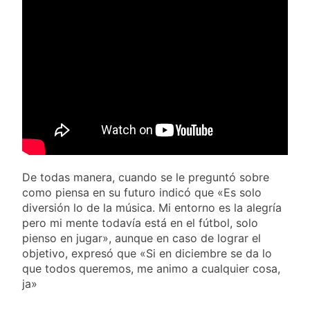
despedir a su padre
2 Días Atrás
Jorge Messi
Murió Jorge Messi,
padre de Lionel
Messi, a los 68 años
2 Días Atrás
Thiago Medina fue
imputado
formalmente por
2 Días Atrás
abuso sexual
La CGT y las dos
CTA profundizan su
plan de lucha con
2 Días Atrás
nuevas marchas
contra el Gobierno
De todas manera, cuando se le preguntó sobre
como piensa en su futuro indicó que «Es solo
diversión lo de la música. Mi entorno es la alegría
pero mi mente todavía está en el fútbol, solo
pienso en jugar», aunque en caso de lograr el
objetivo, expresó que «Si en diciembre se da lo
que todos queremos, me animo a cualquier cosa,
ja»