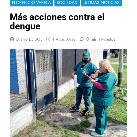
FLORENCIO VARELA
SOCIEDAD
ULTIMAS NOTICIAS
Más acciones contra el
dengue
0
Diario EL SOL
4 Años Atrás
1 Minutos