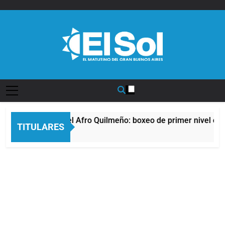
Saltar
al
contenido
Diario EL SOL
La noche del Afro Quilmeño: boxeo de primer nivel en l
TITULARES
8 Horas Atrás