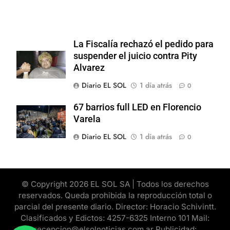
La Fiscalía rechazó el pedido para
suspender el juicio contra Pity
Alvarez
Diario EL SOL
1 día atrás
0
67 barrios full LED en Florencio
Varela
Diario EL SOL
1 día atrás
0
© Copyright 2026 EL SOL SA | Todos los derechos
reservados. Queda prohibida la reproducción total o
parcial del presente diario. Director: Horacio Schivintt.
Clasificados y Edictos: 4257-6325 Interno 101 Mail:
recepcion@elsolnoticias.com.ar Publicidad: