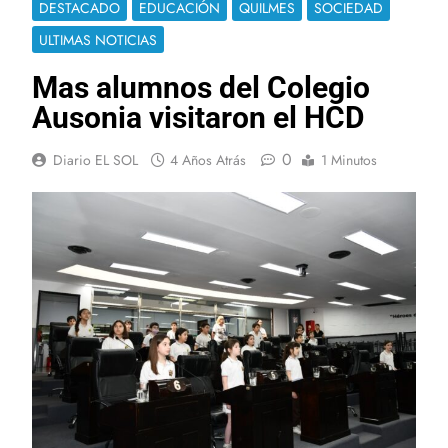
DESTACADO
EDUCACIÓN
QUILMES
SOCIEDAD
ULTIMAS NOTICIAS
Mas alumnos del Colegio
Ausonia visitaron el HCD
0
Diario EL SOL
4 Años Atrás
1 Minutos