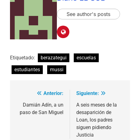
See author's posts
Etiquetado:
berazategui
escuelas
estudiantes
mussi
Anterior:
Siguiente:
Navegación
de
Damián Adín, a un
A seis meses de la
paso de San Miguel
desaparición de
entradas
Loan, los padres
siguen pidiendo
Justicia