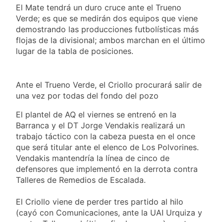
activos argentinos:
2 Días Atrás
El Mate tendrá un duro cruce ante el Trueno
cayeron las acciones
Jorge Macri condenó
Verde; es que se medirán dos equipos que viene
en Wall Street y el
los disturbios frente
riesgo país quedó al
demostrando las producciones futbolísticas más
al Congreso y
2 Días Atrás
borde de los 450
flojas de la divisional; ambos marchan en el último
calificó a los
Día Internacional de
puntos
lugar de la tabla de posiciones.
responsables como
la Cerveza: los tres
«delincuentes
secretos para
2 Días Atrás
anarquistas»
servirla
El frío polar se
Ante el Trueno Verde, el Criollo procurará salir de
correctamente
instala en Buenos
una vez por todas del fondo del pozo
Aires: mejora el
2 Días Atrás
tiempo y llegan las
Día de San Cayetano:
El plantel de AQ el viernes se entrenó en la
temperaturas más
por qué se celebra
Barranca y el DT Jorge Vendakis realizará un
bajas de la semana
cada 7 de agosto y
2 Días Atrás
trabajo táctico con la cabeza puesta en el once
qué representa para
El Senado aprobó la
que será titular ante el elenco de Los Polvorines.
los argentinos
ley de propiedad
Vendakis mantendría la línea de cinco de
privada, pero el
2 Días Atrás
defensores que implementó en la derrota contra
Gobierno debió
Incidentes frente al
Talleres de Remedios de Escalada.
eliminar otro capítulo
Congreso durante la
protesta contra la
2 Días Atrás
El Criollo viene de perder tres partido al hilo
Ley de Propiedad
La Fiscalía rechazó el
(cayó con Comunicaciones, ante la UAI Urquiza y
Privada: hubo
pedido para