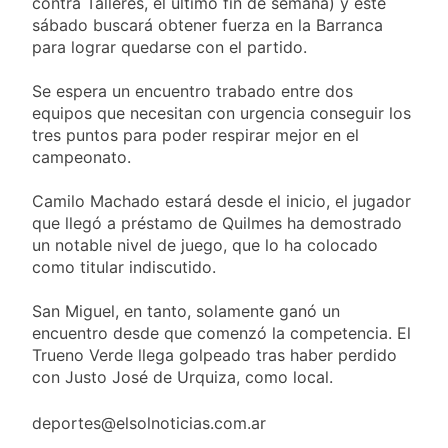
contra Talleres, el último fin de semana) y este
detenidos y
suspender el juicio
2 Días Atrás
sábado buscará obtener fuerza en la Barranca
enfrentamientos
contra Pity Alvarez
67 barrios full LED en
para lograr quedarse con el partido.
Florencio Varela
2 Días Atrás
Se espera un encuentro trabado entre dos
El temporal se
equipos que necesitan con urgencia conseguir los
despide del AMBA:
tres puntos para poder respirar mejor en el
cuándo dejará de
2 Días Atrás
campeonato.
llover y llega una ola
Kicillof marchó
de frío con mínimas
contra la Ley de
Camilo Machado estará desde el inicio, el jugador
cercanas a 1°C
Propiedad Privada de
2 Días Atrás
que llegó a préstamo de Quilmes ha demostrado
Milei
un notable nivel de juego, que lo ha colocado
como titular indiscutido.
San Miguel, en tanto, solamente ganó un
encuentro desde que comenzó la competencia. El
Trueno Verde llega golpeado tras haber perdido
con Justo José de Urquiza, como local.
deportes@elsolnoticias.com.ar