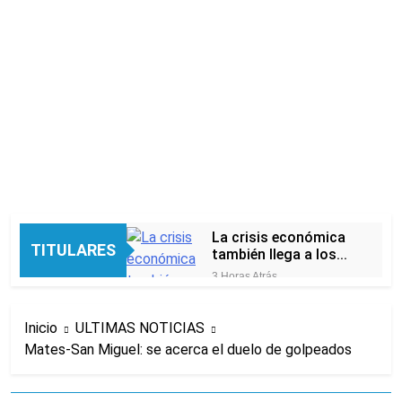
La crisis económica
TITULARES
también llega a los
templos: casi la
3 Horas Atrás
mitad de quienes
Economía en dos
buscan ayuda pide
velocidades
alimentos, dinero o
Inicio
ULTIMAS NOTICIAS
9 Horas Atrás
trabajo
Mates-San Miguel: se acerca el duelo de golpeados
Lionel Messi llegará a
Rosario para
despedir a su padre
9 Horas Atrás