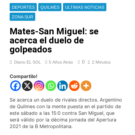
Jorge Messi
Murió Jorge Messi,
DEPORTES
QUILMES
ULTIMAS NOTICIAS
padre de Lionel
Messi, a los 68 años
ZONA SUR
13 Horas Atrás
Thiago Medina fue
Mates-San Miguel: se
imputado
formalmente por
acerca el duelo de
15 Horas Atrás
abuso sexual
La CGT y las dos
golpeados
CTA profundizan su
plan de lucha con
15 Horas Atrás
nuevas marchas
0
Diario EL SOL
5 Años Atrás
2 Minutos
La noche del Afro
contra el Gobierno
Quilmeño: boxeo de
primer nivel en la sede
Compartilo!
1 Día Atrás
de Quilmes
La Diócesis de
Quilmes celebró la
visita del Papa León
1 Día Atrás
Se acerca un duelo de rivales directos. Argentino
XIV a la Argentina
Figuras de la cultura
de Quilmes con la mente puesta en el partido de
se sumaron a la
este sábado a las 15:0 contra San Miguel, que
marcha frente al
1 Día Atrás
será válido por la décima jornada del Apertura
Congreso contra la
Nueva jornada
2021 de la B Metropolitana.
Ley de Propiedad
negativa para los
Privada