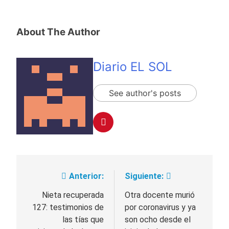
About The Author
Diario EL SOL
See author's posts
Anterior:
Siguiente:
Navegación
de
Nieta recuperada
Otra docente murió
127: testimonios de
por coronavirus y ya
entradas
las tías que
son ocho desde el