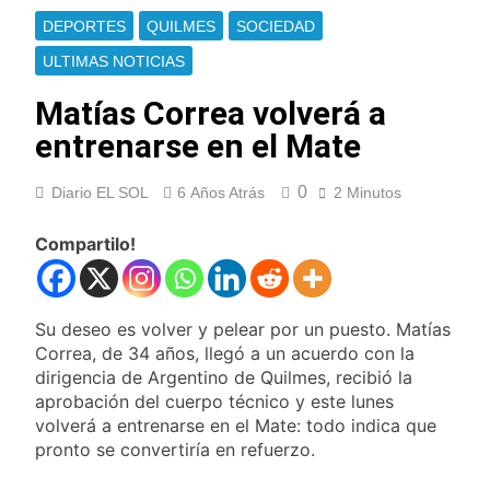
Berazategui y
Se notificaron 21
DEPORTES
QUILMES
SOCIEDAD
Quilmes
nuevos casos de la
fiebre chikungunya en
ULTIMAS NOTICIAS
12 Horas Atrás
el país
Las vacaciones de
Matías Correa volverá a
invierno se
disfrutaron en
entrenarse en el Mate
13 Horas Atrás
familia
Berazategui será
sede del Festival de
0
Diario EL SOL
6 Años Atrás
2 Minutos
Cine de la India 2026
14 Horas Atrás
con entrada libre y
Vozinha fue
Compartilo!
gratuita
presentado como
nuevo refuerzo de
15 Horas Atrás
Colo Colo y promete
Los bonos y ADR
dar pelea por el arco
Su deseo es volver y pelear por un puesto. Matías
argentinos cerraron
en baja y el riesgo
Correa, de 34 años, llegó a un acuerdo con la
16 Horas Atrás
país volvió a subir
dirigencia de Argentino de Quilmes, recibió la
Argentina respondió
aprobación del cuerpo técnico y este lunes
a Brasil tras la rebaja
diplomática y
volverá a entrenarse en el Mate: todo indica que
17 Horas Atrás
atribuyó la medida a
pronto se convertiría en refuerzo.
Cómo estará el clima
diferencias
en Buenos Aires este
ideológicas