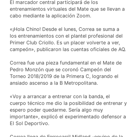
miércoles 5 de
El marcador central participará de los
18 Horas Atrás
agosto: vuelve el frío
entrenamientos virtuales del Mate que se llevan a
Confirmaron la visita
polar al AMBA
cabo mediante la aplicación Zoom.
del papa León XIV a la
Argentina
18 Horas Atrás
«¡Hola Chino! Desde el lunes, Correa se suma a
Quilmes recibe a
los entrenamientos con el plantel profesional del
Gimnasia de Jujuy con
la necesidad de volver
Primer Club Criollo. Es un placer volverte a ver,
18 Horas Atrás
al triunfo
campeón», publicaron las cuentas oficiales de AQ.
Caso Loan: crecen
las críticas al fiscal
por presuntas
Correa fue una pieza fundamental en el Mate de
1 Día Atrás
contradicciones en la
Pedro Monzón que se coronó Campeón del
investigación
Torneo 2018/2019 de la Primera C, logrando el
ansiado ascenso a la B Metropolitana.
«Voy a arrancar a entrenar con la banda, el
cuerpo técnico me dio la posibilidad de entrenar y
espero poder quedarme. Sería algo muy
importante», explicó el experimentado defensor a
El Sol Deportivo.
Correa llega de Ferrocarril Midland -equipo de la