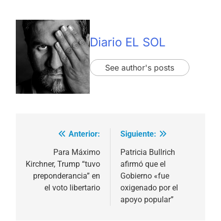
Diario EL SOL
See author's posts
Anterior:
Siguiente:
Navegación
de
Para Máximo
Patricia Bullrich
Kirchner, Trump “tuvo
afirmó que el
entradas
preponderancia” en
Gobierno «fue
el voto libertario
oxigenado por el
apoyo popular”