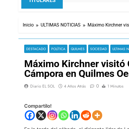
TITULARES
Inicio
ULTIMAS NOTICIAS
Máximo Kirchner vis
DESTACADO
POLÍTICA
QUILMES
SOCIEDAD
ULTIMAS N
Máximo Kirchner visitó 
Cámpora en Quilmes Oe
0
Diario EL SOL
4 Años Atrás
1 Minutos
Compartilo!