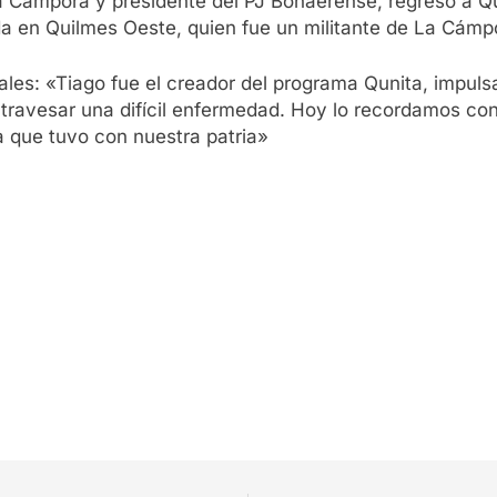
e La Cámpora y presidente del PJ Bonaerense, regresó a 
 en Quilmes Oeste, quien fue un militante de La Cámp
es: «Tiago fue el creador del programa Qunita, impulsa
 atravesar una difícil enfermedad. Hoy lo recordamos c
 que tuvo con nuestra patria»