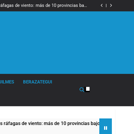
tes, desvíos y operativo de seguridad por la
otesta contra la reforma de la Ley de Tierras
ráfagas de viento: más de 10 provincias bajo
alerta meteorológica
cto sobre propiedad privada con foco en los
desalojos
tes, desvíos y operativo de seguridad por la
otesta contra la reforma de la Ley de Tierras
ráfagas de viento: más de 10 provincias bajo
alerta meteorológica
cto sobre propiedad privada con foco en los
desalojos
UILMES
BERAZATEGUI
as de viento: más de 10 provincias bajo alerta meteorológica