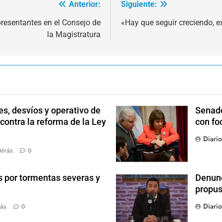
Anterior:
Siguiente:
resentantes en el Consejo de
«Hay que seguir creciendo, e
la Magistratura
s, desvíos y operativo de
Senado
 contra la reforma de la Ley
con fo
Diari
Atrás
0
s por tormentas severas y
Denunc
propus
Diari
ás
0