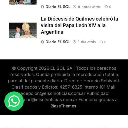
Diario EL SOL
6 horas atrás
0
La Diócesis de Quilmes celebró la
visita del Papa León XIV a la
Argentina
Diario EL SOL
1 día atrás
0
© Copyright 2026 EL SOL SA | Todos los derechos
reservados. Queda prohibida la reproducción total o
parcial del presente diario. Director: Horacio Schivintt.
Clasificados y Edictos: 4257-6325 Interno 101 Mail:
recepcion@elsolnoticias.com.ar Publicidad:
publicidad@elsolnoticias.com.ar Funciona gracias a
.
BlazeThemes