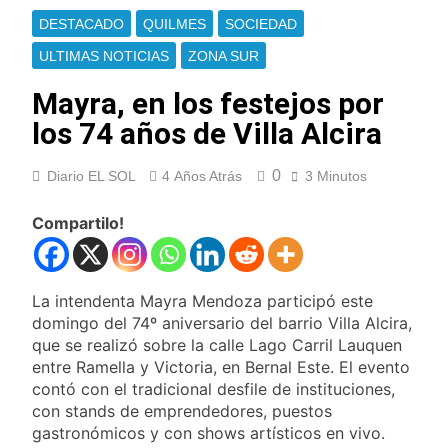
Ley de Propiedad
La Fiscalía rechazó el
DESTACADO
QUILMES
SOCIEDAD
Privada: hubo
pedido para
detenidos y
suspender el juicio
ULTIMAS NOTICIAS
ZONA SUR
1 Día Atrás
enfrentamientos
contra Pity Alvarez
67 barrios full LED en
Mayra, en los festejos por
Florencio Varela
los 74 años de Villa Alcira
1 Día Atrás
El temporal se
despide del AMBA:
0
Diario EL SOL
4 Años Atrás
3 Minutos
cuándo dejará de
1 Día Atrás
llover y llega una ola
Kicillof marchó
Compartilo!
de frío con mínimas
contra la Ley de
cercanas a 1°C
Propiedad Privada de
1 Día Atrás
Milei
Renunció el
La intendenta Mayra Mendoza participó este
subsecretario de
Seguridad de
domingo del 74º aniversario del barrio Villa Alcira,
1 Día Atrás
Quilmes, Hernán
que se realizó sobre la calle Lago Carril Lauquen
Candela Arizaga
Ocampo, tras la
entre Ramella y Victoria, en Bernal Este. El evento
confirmó que tuvo un
difusión de chats
«brote psicótico» por
contó con el tradicional desfile de instituciones,
1 Día Atrás
privados
consumo con
con stands de emprendedores, puestos
La Libertad Avanza
Facundo Moyano
gastronómicos y con shows artísticos en vivo.
consiguió la mayoría