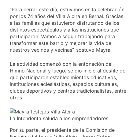
y rechazó el pedido
1 Día Atrás
del peronismo de
“Para cerrar este día, estuvimos en la celebración
Masiva movilización
girar el proyecto a
al Congreso contra el
por los 74 años del Villa Alcira en Bernal. Gracias
comisión
proyecto oficial de
a las familias que estuvieron disfrutando de los
1 Día Atrás
Ley de Propiedad
distintos espectáculos y a las instituciones que
La Diócesis de
Privada
Quilmes celebra la
participaron. Vamos a seguir trabajando para
fiesta de San
transformar este barrio y mejorar la vida de
1 Día Atrás
Cayetano
nuestros vecinos y vecinas”, sostuvo Mayra.
La Línea 148 pasó a
ser operada por La
Central de Vicente
La actividad comenzó con la entonación del
1 Día Atrás
López
Himno Nacional y luego, se dio inicio al desfile del
que participaron establecimientos educativos,
instituciones eclesiásticas, espacios culturales,
clubes deportivos y centros tradicionalistas, entre
otros.
La Intendenta saluda a los emprendedores
Por su parte, el presidente de la Comisión de
Festejos del barrio Villa Alcira, Jorge Cobos,