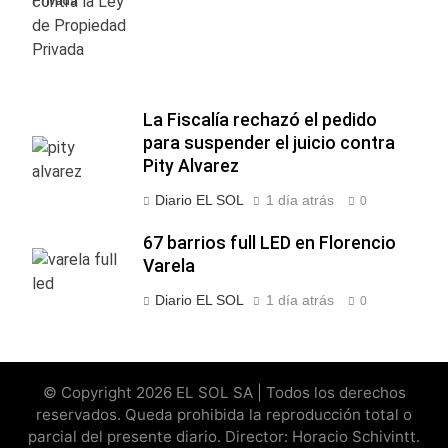
Privada
La Fiscalía rechazó el pedido
para suspender el juicio contra
Pity Alvarez
Diario EL SOL
1 día atrás
0
67 barrios full LED en Florencio
Varela
Diario EL SOL
1 día atrás
0
© Copyright 2026 EL SOL SA | Todos los derechos
reservados. Queda prohibida la reproducción total o
parcial del presente diario. Director: Horacio Schivintt.