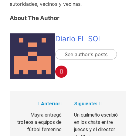
autoridades, vecinos y vecinas.
About The Author
Diario EL SOL
See author's posts
Anterior:
Siguiente:
Navegación
de
Mayra entregó
Un quilmeño escribió
trofeos a equipos de
en los chats entre
entradas
fútbol femenino
jueces y el director