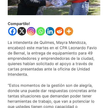
Iglesias cristianas y
evangélicas rechazan la
hormonización de niños
1 Día Atrás
trans
Los biocombustibles
Compartilo!
suben 4% y se traslará a
los surtidores
1 Día Atrás
Quintela avisó que si el
peronismo vuelve al poder
La intendenta de Quilmes, Mayra Mendoza,
«vamos a expropiar lo que
1 Día Atrás
encabezó este martes en el CPA Leonardo Favio
sea necesario»
Alta adhesión al paro
de Bernal, la entrega de equipamiento para 49
docente en la provincia de
emprendedores y emprendedoras de la ciudad,
BuenosAires
1 Día Atrás
quienes habían solicitado el apoyo a través de
cartas presentadas ante la oficina de Unidad
Intendenta.
“Estos momentos de la gestión son de alegría,
donde una puede dar respuestas concretas ante
tantas situaciones que demandan poder tener
herramientas de trabajo, que van a potenciar lo
que ustedes tienen como capacidad o