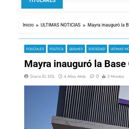
TITULARES
Inicio
ULTIMAS NOTICIAS
Mayra inauguró la B
POLICIALES
POLÍTICA
QUILMES
SOCIEDAD
ULTIMAS NO
Mayra inauguró la Base
0
Diario EL SOL
4 Años Atrás
3 Minutos