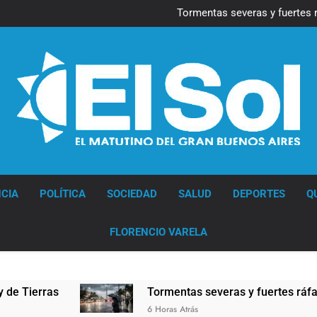
Marcha al Congreso: cor
pr
Tormentas severas y fuertes 
Senado debate el proye
Día del Cirujano Torácico:
Marcha al Congreso: cor
pr
Tormentas severas y fuertes 
Senado debate el proye
Día del Cirujano Torácico:
Diario EL SOL
CIA
POLÍTICA
SOCIEDAD
SALUD
DEPORTES
Q
FLORENCIO VARELA
Tormentas severas y fuertes ráfagas de viento: m
6 Horas Atrás