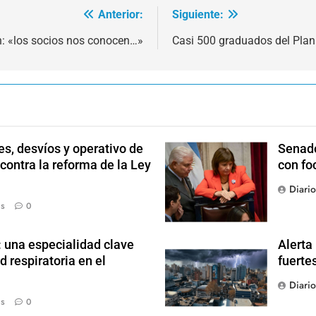
Anterior:
Siguiente:
 «los socios nos conocen…»
Casi 500 graduados del Plan
s, desvíos y operativo de
Senado
 contra la reforma de la Ley
con fo
Diari
ás
0
: una especialidad clave
Alerta
d respiratoria en el
fuerte
Diari
ás
0