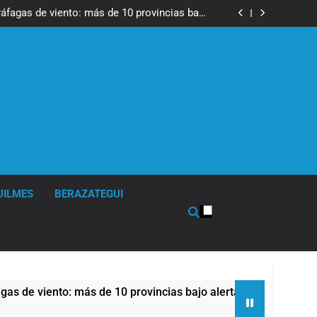
tes, desvíos y operativo de seguridad por la
otesta contra la reforma de la Ley de Tierras
ráfagas de viento: más de 10 provincias bajo
alerta meteorológica
cto sobre propiedad privada con foco en los
desalojos
 una especialidad clave para el cuidado de la
salud respiratoria en el Sanatorio Urquiza
tes, desvíos y operativo de seguridad por la
otesta contra la reforma de la Ley de Tierras
ráfagas de viento: más de 10 provincias bajo
alerta meteorológica
cto sobre propiedad privada con foco en los
desalojos
 una especialidad clave para el cuidado de la
salud respiratoria en el Sanatorio Urquiza
UILMES
BERAZATEGUI
ás de 10 provincias bajo alerta meteorológica