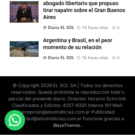
abogado libertario que propuso
tirar napalm sobre el Gran Buenos
Aires
Diario EL SOL
14 horas atrás
0
Argentina y Brasil, en el peor
momento de su relación
Diario EL SOL
16 horas atrás
0
© Copyright 2026 EL SOL SA | Todos los derechos
reservados. Queda prohibida la reproducción total o
parcial del presente diario. Director: Horacio Schivintt.
Clasificados y Edictos: 4257-6325 Interno 101 Mail:
recepcion@elsolnoticias.com.ar Publicidad:
publicidad@elsolnoticias.com.ar Funciona gracias a
.
BlazeThemes