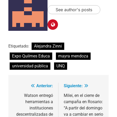
See author's posts
Etiquetado:
Alejandra Zinni
Expo Quilmes Educa
mayra mendoza
universidad pública
UNQ
Anterior:
Siguiente:
Navegación
de
Watson entregó
Milei, en el cierre de
herramientas a
campaña en Rosario:
entradas
instituciones
“A partir del domingo
descentralizadas de
va a cambiar en serio