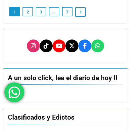
1
2
3
…
7
A un solo click, lea el diario de hoy !!
Clasificados y Edictos