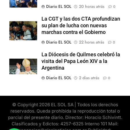
Diario EL SOL
20 horas atrás
0
La CGT y las dos CTA profundizan
su plan de lucha con nuevas
marchas contra el Gobierno
Diario EL SOL
22 horas atrás
0
La Diócesis de Quilmes celebró la
visita del Papa León XIV a la
Argentina
Diario EL SOL
2 días atrás
0
© Copyright 2026 EL SOL SA | Todos los derechos
reservados. Queda prohibida la reproducción total o
parcial del presente diario. Director: Horacio Schivintt.
Clasificados y Edictos: 4257-6325 Interno 101 Mail: