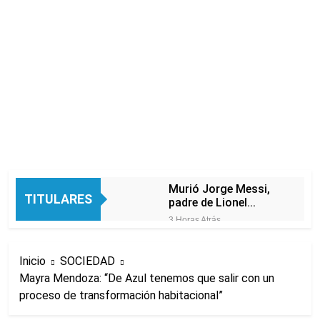
Murió Jorge Messi,
TITULARES
padre de Lionel
Messi, a los 68 años
3 Horas Atrás
Thiago Medina fue
imputado
Inicio
SOCIEDAD
formalmente por
5 Horas Atrás
abuso sexual
Mayra Mendoza: “De Azul tenemos que salir con un
La CGT y las dos
proceso de transformación habitacional”
CTA profundizan su
plan de lucha con
5 Horas Atrás