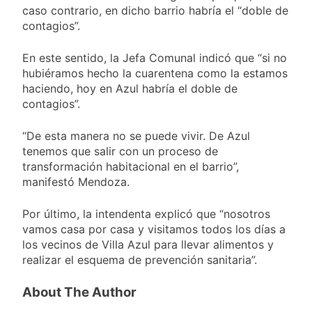
Aires: mejora el
1 Día Atrás
caso contrario, en dicho barrio habría el “doble de
tiempo y llegan las
Día de San Cayetano:
contagios”.
temperaturas más
por qué se celebra
bajas de la semana
cada 7 de agosto y
1 Día Atrás
En este sentido, la Jefa Comunal indicó que “si no
qué representa para
El Senado aprobó la
hubiéramos hecho la cuarentena como la estamos
los argentinos
ley de propiedad
haciendo, hoy en Azul habría el doble de
privada, pero el
1 Día Atrás
contagios”.
Gobierno debió
Incidentes frente al
eliminar otro capítulo
Congreso durante la
“De esta manera no se puede vivir. De Azul
protesta contra la
2 Días Atrás
tenemos que salir con un proceso de
Ley de Propiedad
La Fiscalía rechazó el
Privada: hubo
transformación habitacional en el barrio”,
pedido para
detenidos y
manifestó Mendoza.
suspender el juicio
2 Días Atrás
enfrentamientos
contra Pity Alvarez
67 barrios full LED en
Por último, la intendenta explicó que “nosotros
Florencio Varela
vamos casa por casa y visitamos todos los días a
2 Días Atrás
los vecinos de Villa Azul para llevar alimentos y
El temporal se
realizar el esquema de prevención sanitaria”.
despide del AMBA:
cuándo dejará de
2 Días Atrás
llover y llega una ola
About The Author
Kicillof marchó
de frío con mínimas
contra la Ley de