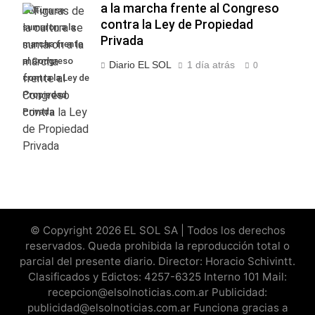
a la marcha frente al Congreso
cultura se
contra la Ley de Propiedad
sumaron a la
Privada
marcha frente
al Congreso
Diario EL SOL
1 día atrás
0
contra la Ley de
Propiedad
Privada
© Copyright 2026 EL SOL SA | Todos los derechos
reservados. Queda prohibida la reproducción total o
parcial del presente diario. Director: Horacio Schivintt.
Clasificados y Edictos: 4257-6325 Interno 101 Mail:
recepcion@elsolnoticias.com.ar Publicidad:
publicidad@elsolnoticias.com.ar Funciona gracias a