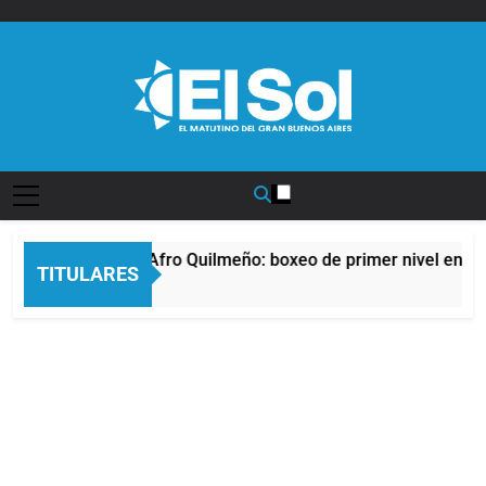
Saltar
al
contenido
Diario EL SOL
La noche del Afro Quilmeño: boxeo de primer nivel en la 
TITULARES
6 Horas Atrás