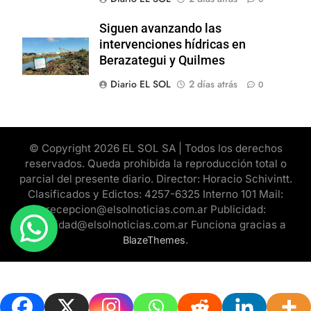
Siguen avanzando las
intervenciones hídricas en
Berazategui y Quilmes
Diario EL SOL
2 días atrás
0
© Copyright 2026 EL SOL SA | Todos los derechos
reservados. Queda prohibida la reproducción total o
parcial del presente diario. Director: Horacio Schivintt.
Clasificados y Edictos: 4257-6325 Interno 101 Mail:
recepcion@elsolnoticias.com.ar Publicidad:
publicidad@elsolnoticias.com.ar Funciona gracias a
.
BlazeThemes