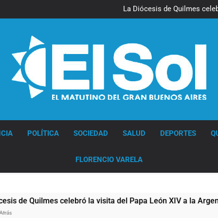
La noche del Afro Quilmeño: 
La Diócesis de Quilmes celebr
Figuras de la cultura se suma
Nueva jornada negativa para 
en Wall Street y el
La noche del Afro Quilmeño: 
La Diócesis de Quilmes celebr
Figuras de la cultura se suma
Nueva jornada negativa para 
en Wall Street y el
Diario EL SOL
CIA
POLÍTICA
SOCIEDAD
SALUD
DEPORTES
Q
FLORENCIO VARELA
ilmes celebró la visita del Papa León XIV a la Argentina