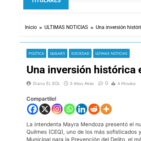
TITULARES
Inicio
ULTIMAS NOTICIAS
Una inversión histór
POLÍTICA
QUILMES
SOCIEDAD
ULTIMAS NOTICIAS
Una inversión histórica
0
Diario EL SOL
5 Años Atrás
4 Minutos
Compartilo!
La intendenta Mayra Mendoza presentó el nue
Quilmes (CEQ), uno de los más sofisticados 
Municipal para la Prevención del Delito, el más