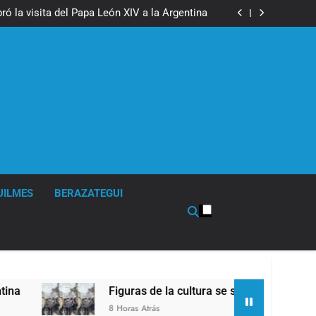
boxeo de primer nivel en la sede de Quilmes
ó la visita del Papa León XIV a la Argentina
ron a la marcha frente al Congreso contra la
Ley de Propiedad Privada
los activos argentinos: cayeron las acciones
 riesgo país quedó al borde de los 450 puntos
boxeo de primer nivel en la sede de Quilmes
ó la visita del Papa León XIV a la Argentina
ron a la marcha frente al Congreso contra la
Ley de Propiedad Privada
los activos argentinos: cayeron las acciones
 riesgo país quedó al borde de los 450 puntos
UILMES
BERAZATEGUI
Figuras de la cultura se sumaron a la marcha frent
8 Horas Atrás