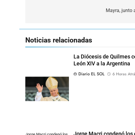
Navegación
de
Mayra, junto 
entradas
Noticias relacionadas
La Diócesis de Quilmes ce
León XIV a la Argentina
Diario EL SOL
6 Horas Atr
Jorge Macri condenó los d
Jorge Macri condenó los