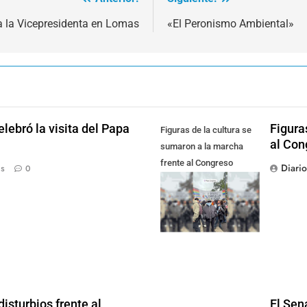
a la Vicepresidenta en Lomas
«El Peronismo Ambiental»
lebró la visita del Papa
Figura
Figuras de la cultura se
al Con
sumaron a la marcha
frente al Congreso
Diari
ás
0
contra la Ley de
Propiedad Privada
isturbios frente al
El Sen