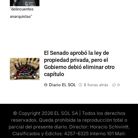
como
"delincuentes
anarquistas"
El Senado aprobó la ley de
propiedad privada, pero el
Gobierno debió eliminar otro
capítulo
Diario EL SOL
8 horas atrás
0
© Copyright 2026 EL SOL SA | Todos los derechos
reservados. Queda prohibida la reproducción total o
parcial del presente diario. Director: Horacio Schivintt.
Clasificados y Edictos: 4257-6325 Interno 101 Mail: