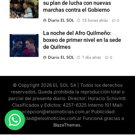
su plan de lucha con nuevas
marchas contra el Gobierno
Diario EL SOL
15 horas atrás
0
La noche del Afro Quilmeño:
boxeo de primer nivel en la sede
de Quilmes
Diario EL SOL
1 día atrás
0
© Copyright 2026 EL SOL SA | Todos los derechos
reservados. Queda prohibida la reproducción total o
parcial del presente diario. Director: Horacio Schivintt.
Clasificados y Edictos: 4257-6325 Interno 101 Mail:
recepcion@elsolnoticias.com.ar Publicidad:
publicidad@elsolnoticias.com.ar Funciona gracias a
.
BlazeThemes