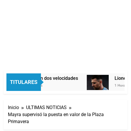
Economía en dos velocidades
Lionel Me
TITULARES
48 Minutos Atrás
1 Hora Atrás
Inicio
ULTIMAS NOTICIAS
Mayra supervisó la puesta en valor de la Plaza
Primavera