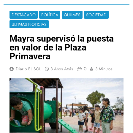
DESTACADO
POLÍTICA
QUILMES
SOCIEDAD
ULTIMAS NOTICIAS
Mayra supervisó la puesta
en valor de la Plaza
Primavera
0
Diario EL SOL
3 Años Atrás
3 Minutos