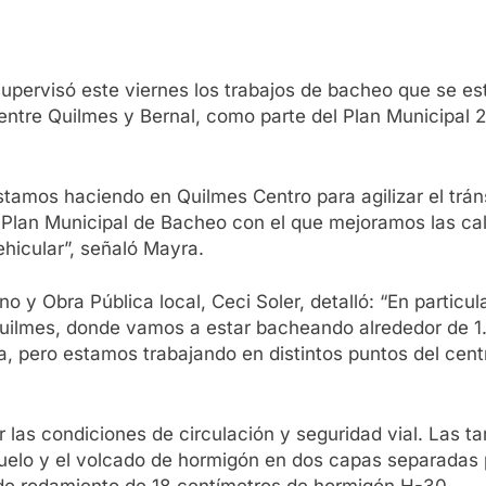
pervisó este viernes los trabajos de bacheo que se es
te entre Quilmes y Bernal, como parte del Plan Municipal 
amos haciendo en Quilmes Centro para agilizar el tráns
Plan Municipal de Bacheo con el que mejoramos las call
ehicular”, señaló Mayra.
ano y Obra Pública local, Ceci Soler, detalló: “En parti
uilmes, donde vamos a estar bacheando alrededor de 
a, pero estamos trabajando en distintos puntos del centr
las condiciones de circulación y seguridad vial. Las ta
 suelo y el volcado de hormigón en dos capas separadas p
de rodamiento de 18 centímetros de hormigón H-30.