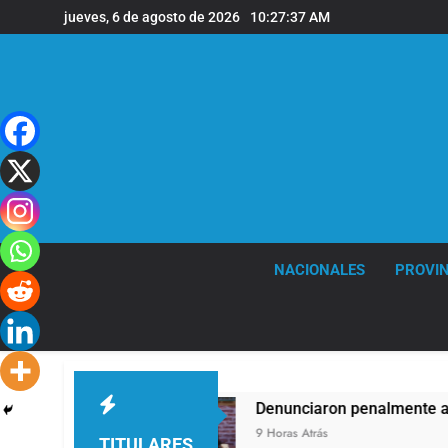
Saltar
jueves, 6 de agosto de 2026
10:27:38 AM
al
contenido
NACIONALES
PROVIN
iento
Denunciaron penalmente al abogado libe
9 Horas Atrás
TITULARES