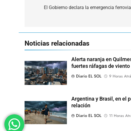
de
El Gobierno declara la emergencia ferrovia
entradas
Noticias relacionadas
Alerta naranja en Quilme
fuertes ráfagas de viento
Diario EL SOL
9 Horas Atr
Argentina y Brasil, en el
relación
Diario EL SOL
11 Horas Atr