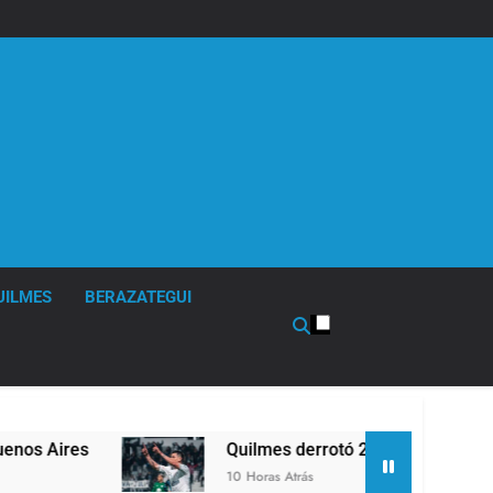
UILMES
BERAZATEGUI
Quilmes derrotó 2-0 al líder Gimnasia de Jujuy 
10 Horas Atrás