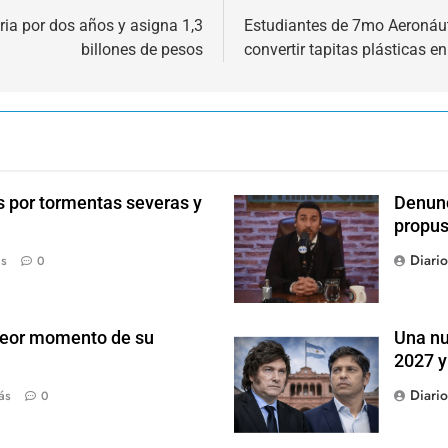
ria por dos años y asigna 1,3
Estudiantes de 7mo Aeronáut
billones de pesos
convertir tapitas plásticas e
s por tormentas severas y
Denunc
propus
Diari
ás
0
 peor momento de su
Una nu
2027 y
Diari
ás
0