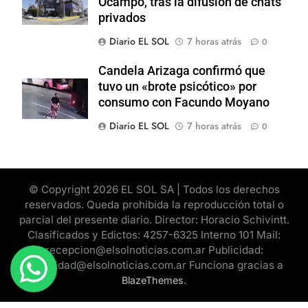
Ocampo, tras la difusión de chats
privados
Diario EL SOL
7 horas atrás
0
Candela Arizaga confirmó que
tuvo un «brote psicótico» por
consumo con Facundo Moyano
Diario EL SOL
7 horas atrás
0
© Copyright 2026 EL SOL SA | Todos los derechos
reservados. Queda prohibida la reproducción total o
parcial del presente diario. Director: Horacio Schivintt.
Clasificados y Edictos: 4257-6325 Interno 101 Mail:
recepcion@elsolnoticias.com.ar Publicidad:
publicidad@elsolnoticias.com.ar Funciona gracias a
.
BlazeThemes