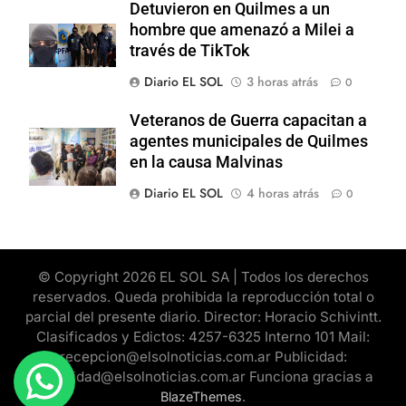
Detuvieron en Quilmes a un
hombre que amenazó a Milei a
través de TikTok
Diario EL SOL
3 horas atrás
0
Veteranos de Guerra capacitan a
agentes municipales de Quilmes
en la causa Malvinas
Diario EL SOL
4 horas atrás
0
© Copyright 2026 EL SOL SA | Todos los derechos
reservados. Queda prohibida la reproducción total o
parcial del presente diario. Director: Horacio Schivintt.
Clasificados y Edictos: 4257-6325 Interno 101 Mail:
recepcion@elsolnoticias.com.ar Publicidad:
publicidad@elsolnoticias.com.ar Funciona gracias a
.
BlazeThemes