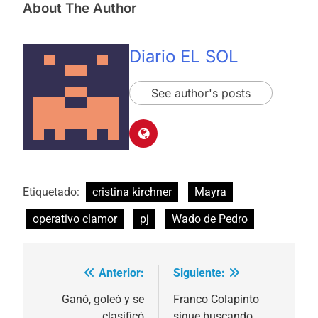
About The Author
Diario EL SOL
See author's posts
Etiquetado:
cristina kirchner
Mayra
operativo clamor
pj
Wado de Pedro
Anterior:
Siguiente:
Navegación
de
Ganó, goleó y se
Franco Colapinto
clasificó
sigue buscando