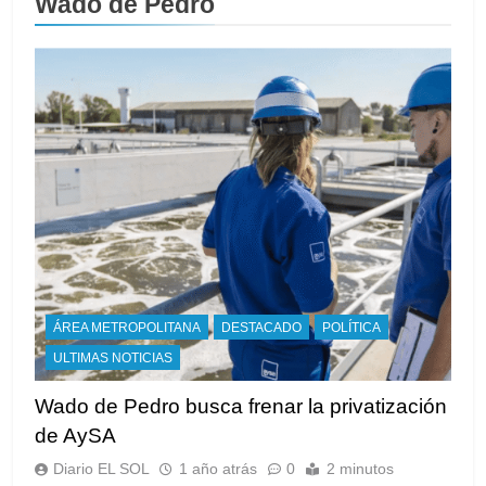
Wado de Pedro
ÁREA METROPOLITANA
DESTACADO
POLÍTICA
ULTIMAS NOTICIAS
Wado de Pedro busca frenar la privatización
de AySA
Diario EL SOL
1 año atrás
0
2 minutos