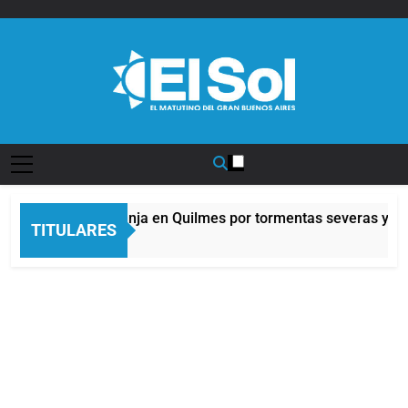
Saltar
al
contenido
Diario EL SOL
Alerta naranja en Quilmes por tormentas severas y fue
TITULARES
10 Horas Atrás