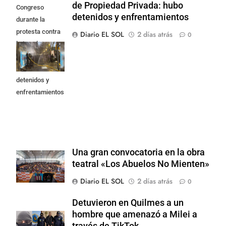
de Propiedad Privada: hubo
Congreso
detenidos y enfrentamientos
durante la
protesta contra
Diario EL SOL
2 días atrás
0
la Ley de
Propiedad
Privada: hubo
detenidos y
enfrentamientos
Una gran convocatoria en la obra
teatral «Los Abuelos No Mienten»
Diario EL SOL
2 días atrás
0
Detuvieron en Quilmes a un
hombre que amenazó a Milei a
través de TikTok