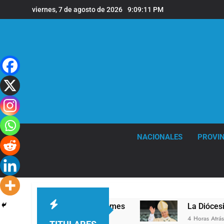
Saltar
viernes, 7 de agosto de 2026
9:09:12 PM
al
contenido
NACIONALES
PROVIN
ivel en la sede de Quilmes
La Diócesis de Qui
4 Horas Atrás