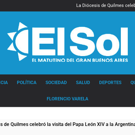
La noche del Afro Quilmeño: 
La Diócesis de Quilmes celebr
Figuras de la cultura se suma
Nueva jornada negativa para 
en Wall Street y el
La noche del Afro Quilmeño: 
La Diócesis de Quilmes celebr
Figuras de la cultura se suma
Nueva jornada negativa para 
en Wall Street y el
Diario EL SOL
CIA
POLÍTICA
SOCIEDAD
SALUD
DEPORTES
Q
FLORENCIO VARELA
lmes celebró la visita del Papa León XIV a la Argentina