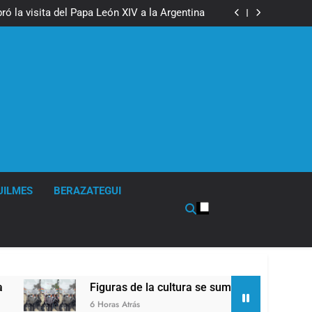
boxeo de primer nivel en la sede de Quilmes
ó la visita del Papa León XIV a la Argentina
ron a la marcha frente al Congreso contra la
Ley de Propiedad Privada
los activos argentinos: cayeron las acciones
 riesgo país quedó al borde de los 450 puntos
boxeo de primer nivel en la sede de Quilmes
ó la visita del Papa León XIV a la Argentina
ron a la marcha frente al Congreso contra la
Ley de Propiedad Privada
los activos argentinos: cayeron las acciones
 riesgo país quedó al borde de los 450 puntos
UILMES
BERAZATEGUI
Figuras de la cultura se sumaron a la marcha frente
6 Horas Atrás