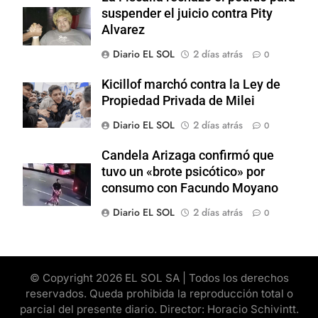
suspender el juicio contra Pity
Alvarez
Diario EL SOL
2 días atrás
0
Kicillof marchó contra la Ley de
Propiedad Privada de Milei
Diario EL SOL
2 días atrás
0
Candela Arizaga confirmó que
tuvo un «brote psicótico» por
consumo con Facundo Moyano
Diario EL SOL
2 días atrás
0
© Copyright 2026 EL SOL SA | Todos los derechos
reservados. Queda prohibida la reproducción total o
parcial del presente diario. Director: Horacio Schivintt.