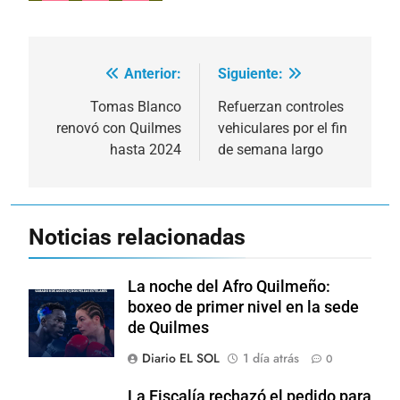
Anterior:
Siguiente:
Navegación
de
Tomas Blanco
Refuerzan controles
renovó con Quilmes
vehiculares por el fin
entradas
hasta 2024
de semana largo
Noticias relacionadas
La noche del Afro Quilmeño:
boxeo de primer nivel en la sede
de Quilmes
Diario EL SOL
1 día atrás
0
La Fiscalía rechazó el pedido para