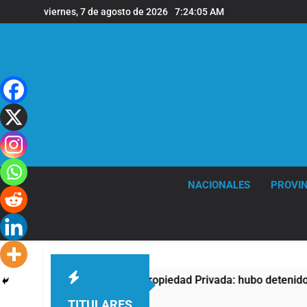
Saltar
viernes, 7 de agosto de 2026
7:24:06 AM
al
contenido
NACIONALES
PROVIN
testa contra la Ley de Propiedad Privada: hubo detenidos y en
TITULARES