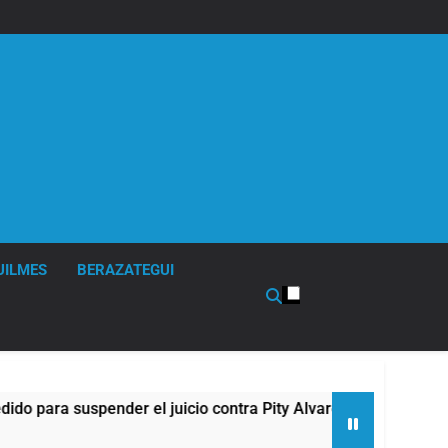
UILMES
BERAZATEGUI
ra suspender el juicio contra Pity Alvarez
67 b
8 Hor