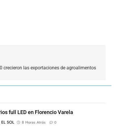
0 crecieron las exportaciones de agroalimentos
rios full LED en Florencio Varela
o EL SOL
8 Horas Atrás
0