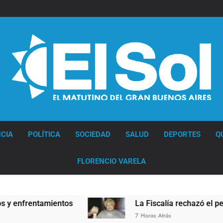
Diario EL SOL
CIA
POLÍTICA
SOCIEDAD
SALUD
DEPORTES
Q
FLORENCIO VARELA
frentamientos
La Fiscalía rechazó el pedido pa
7 Horas Atrás