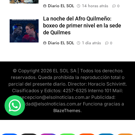
Diario EL SOL
14 horas atrás
0
La noche del Afro Quilmeño:
boxeo de primer nivel en la sede
de Quilmes
Diario EL SOL
1 día atrás
0
© Copyright 2026 EL SOL SA | Todos los derechos
reservados. Queda prohibida la reproducción total o
parcial del presente diario. Director: Horacio Schivintt.
Clasificados y Edictos: 4257-6325 Interno 101 Mail:
recepcion@elsolnoticias.com.ar Publicidad:
publicidad@elsolnoticias.com.ar Funciona gracias a
.
BlazeThemes