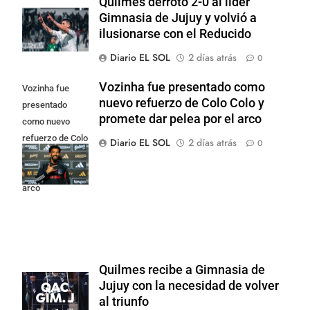
Quilmes derrotó 2-0 al líder
Gimnasia de Jujuy y volvió a
ilusionarse con el Reducido
Diario EL SOL
2 días atrás
0
Vozinha fue presentado como
Vozinha fue
nuevo refuerzo de Colo Colo y
presentado
promete dar pelea por el arco
como nuevo
refuerzo de Colo
Diario EL SOL
2 días atrás
0
Colo y promete
dar pelea por el
arco
Quilmes recibe a Gimnasia de
Jujuy con la necesidad de volver
al triunfo