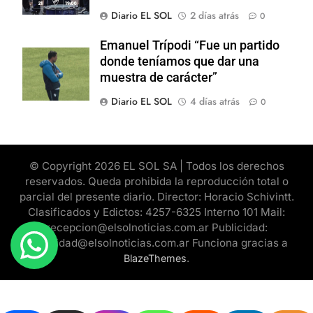
Diario EL SOL
2 días atrás
0
Emanuel Trípodi “Fue un partido
donde teníamos que dar una
muestra de carácter”
Diario EL SOL
4 días atrás
0
© Copyright 2026 EL SOL SA | Todos los derechos
reservados. Queda prohibida la reproducción total o
parcial del presente diario. Director: Horacio Schivintt.
Clasificados y Edictos: 4257-6325 Interno 101 Mail:
recepcion@elsolnoticias.com.ar Publicidad:
publicidad@elsolnoticias.com.ar Funciona gracias a
.
BlazeThemes