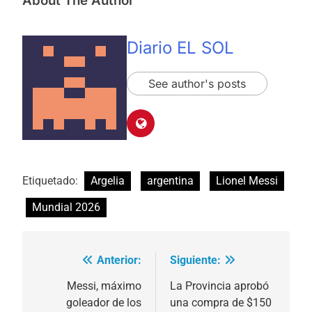
About The Author
Diario EL SOL
See author's posts
Etiquetado:
Argelia
argentina
Lionel Messi
Mundial 2026
Anterior:
Siguiente:
Navegación
de
Messi, máximo
La Provincia aprobó
goleador de los
una compra de $150