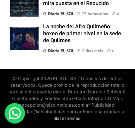
mira puesta en el Reducido
Diario EL SOL
17 horas atrás
0
La noche del Afro Quilmeño:
boxeo de primer nivel en la sede
de Quilmes
Diario EL SOL
2 días atrás
0
© Copyright 2026 EL SOL SA | Todos los derechos
reservados. Queda prohibida la reproducción total o
parcial del presente diario. Director: Horacio Schivintt.
Clasificados y Edictos: 4257-6325 Interno 101 Mail:
recepcion@elsolnoticias.com.ar Publicidad:
publicidad@elsolnoticias.com.ar Funciona gracias a
.
BlazeThemes