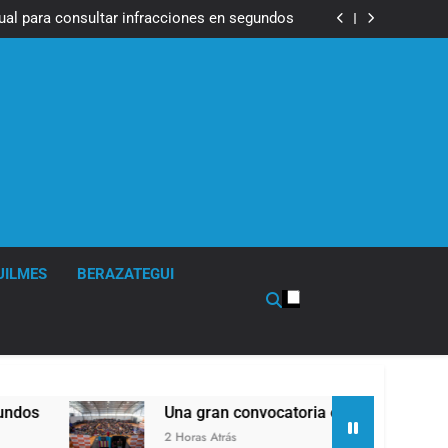
lluvias
tual para consultar infracciones en segundos
en la obra teatral «Los Abuelos No Mienten»
ser operada por La Central de Vicente López
impió sumideros y desagües en medio de las
lluvias
tual para consultar infracciones en segundos
en la obra teatral «Los Abuelos No Mienten»
UILMES
BERAZATEGUI
Una gran convocatoria en la obra teatral «Los
2 Horas Atrás