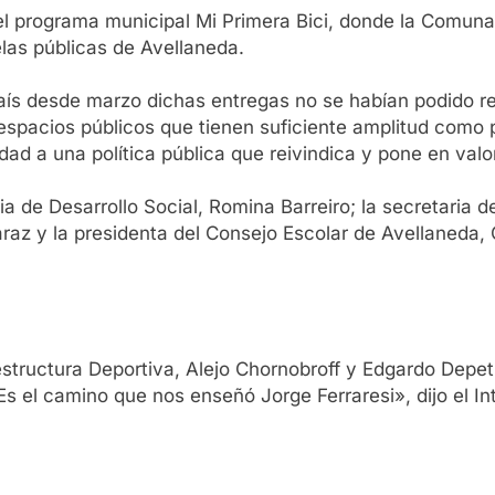
del programa municipal Mi Primera Bici, donde la Comun
elas públicas de Avellaneda.
 país desde marzo dichas entregas no se habían podido r
r espacios públicos que tienen suficiente amplitud como
idad a una política pública que reivindica y pone en val
a de Desarrollo Social, Romina Barreiro; la secretaria d
araz y la presidenta del Consejo Escolar de Avellaneda,
estructura Deportiva, Alejo Chornobroff y Edgardo Depe
«Es el camino que nos enseñó Jorge Ferraresi», dijo el I