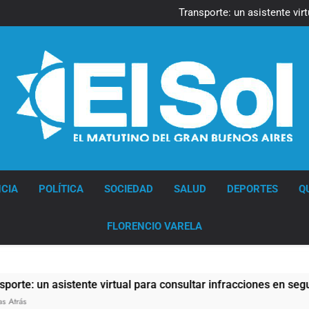
Transporte: un asistente vir
Una gran convocatoria 
La Línea 148 pasó a 
La Municipalidad de Quilmes l
Transporte: un asistente vir
Una gran convocatoria 
Diario EL SOL
CIA
POLÍTICA
SOCIEDAD
SALUD
DEPORTES
Q
FLORENCIO VARELA
un asistente virtual para consultar infracciones en segundos