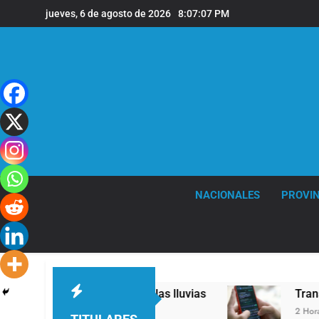
Saltar
jueves, 6 de agosto de 2026
8:07:08 PM
al
contenido
NACIONALES
PROVIN
desagües en medio de las lluvias
Transporte: 
2 Horas Atrás