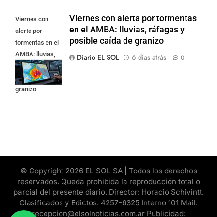
Viernes con alerta por tormentas
Viernes con
en el AMBA: lluvias, ráfagas y
alerta por
posible caída de granizo
tormentas en el
AMBA: lluvias,
Diario EL SOL
6 días atrás
0
ráfagas y
posible caída de
granizo
© Copyright 2026 EL SOL SA | Todos los derechos
reservados. Queda prohibida la reproducción total o
parcial del presente diario. Director: Horacio Schivintt.
Clasificados y Edictos: 4257-6325 Interno 101 Mail:
recepcion@elsolnoticias.com.ar Publicidad: