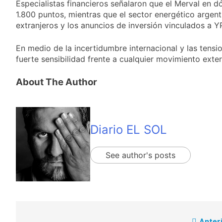
cercanas a 1°C
Especialistas financieros señalaron que el Merval en d
Propiedad Privada de
2 Días Atrás
1.800 puntos, mientras que el sector energético argent
Milei
Renunció el
extranjeros y los anuncios de inversión vinculados a Y
subsecretario de
Seguridad de
2 Días Atrás
En medio de la incertidumbre internacional y las tensi
Quilmes, Hernán
Candela Arizaga
fuerte sensibilidad frente a cualquier movimiento exte
Ocampo, tras la
confirmó que tuvo un
difusión de chats
«brote psicótico» por
2 Días Atrás
privados
About The Author
consumo con
La Libertad Avanza
Facundo Moyano
consiguió la mayoría
y rechazó el pedido
2 Días Atrás
del peronismo de
girar el proyecto a
Diario EL SOL
comisión
See author's posts
Anteri