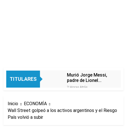
Murió Jorge Messi,
TITULARES
padre de Lionel
Messi, a los 68 años
2 Horas Atrás
Thiago Medina fue
imputado
Inicio
ECONOMÍA
formalmente por
3 Horas Atrás
abuso sexual
Wall Street golpeó a los activos argentinos y el Riesgo
La CGT y las dos
País volvió a subir
CTA profundizan su
plan de lucha con
4 Horas Atrás