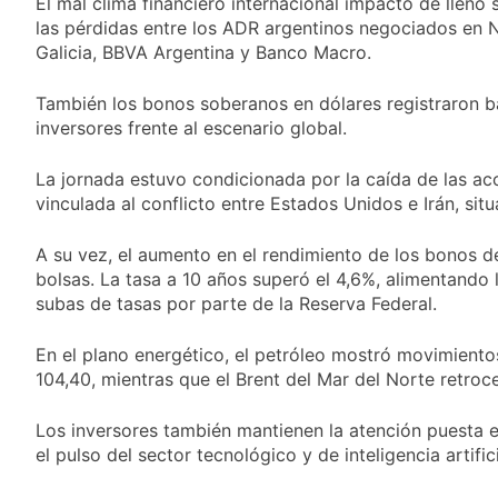
Aires: mejora el
El mal clima financiero internacional impactó de lleno
1 Día Atrás
tiempo y llegan las
las pérdidas entre los ADR argentinos negociados en 
Día de San Cayetano:
temperaturas más
Galicia, BBVA Argentina y Banco Macro.
por qué se celebra
bajas de la semana
cada 7 de agosto y
1 Día Atrás
qué representa para
También los bonos soberanos en dólares registraron ba
El Senado aprobó la
los argentinos
ley de propiedad
inversores frente al escenario global.
privada, pero el
1 Día Atrás
Gobierno debió
La jornada estuvo condicionada por la caída de las ac
Incidentes frente al
eliminar otro capítulo
Congreso durante la
vinculada al conflicto entre Estados Unidos e Irán, sit
protesta contra la
2 Días Atrás
Ley de Propiedad
La Fiscalía rechazó el
A su vez, el aumento en el rendimiento de los bonos d
Privada: hubo
pedido para
bolsas. La tasa a 10 años superó el 4,6%, alimentando 
detenidos y
suspender el juicio
subas de tasas por parte de la Reserva Federal.
2 Días Atrás
enfrentamientos
contra Pity Alvarez
67 barrios full LED en
Florencio Varela
En el plano energético, el petróleo mostró movimient
2 Días Atrás
104,40, mientras que el Brent del Mar del Norte retroce
El temporal se
despide del AMBA:
Los inversores también mantienen la atención puesta e
cuándo dejará de
2 Días Atrás
el pulso del sector tecnológico y de inteligencia artifici
llover y llega una ola
Kicillof marchó
de frío con mínimas
contra la Ley de