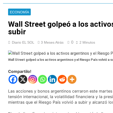
nuevas marchas
La noche del Afro
contra el Gobierno
Quilmeño: boxeo de
ECONOMÍA
primer nivel en la sede
19 Horas Atrás
de Quilmes
La Diócesis de
Wall Street golpeó a los activo
Quilmes celebró la
subir
visita del Papa León
22 Horas Atrás
XIV a la Argentina
Figuras de la cultura
se sumaron a la
0
Diario EL SOL
3 Meses Atrás
2 Minutos
marcha frente al
24 Horas Atrás
Congreso contra la
Nueva jornada
Ley de Propiedad
negativa para los
Wall Street golpeó a los activos argentinos y el Riesgo País volvió a s
Privada
activos argentinos:
1 Día Atrás
cayeron las acciones
Jorge Macri condenó
Compartilo!
en Wall Street y el
los disturbios frente
riesgo país quedó al
al Congreso y
1 Día Atrás
borde de los 450
calificó a los
Día Internacional de
puntos
responsables como
Las acciones y bonos argentinos cerraron este martes 
la Cerveza: los tres
«delincuentes
tensión internacional, la volatilidad financiera y la p
secretos para
1 Día Atrás
anarquistas»
servirla
mientras que el Riesgo País volvió a subir y alcanzó l
El frío polar se
correctamente
instala en Buenos