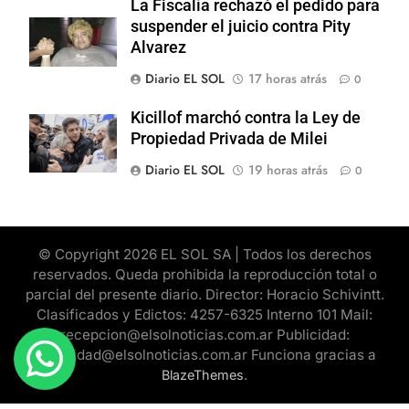
La Fiscalía rechazó el pedido para
suspender el juicio contra Pity
Alvarez
Diario EL SOL
17 horas atrás
0
Kicillof marchó contra la Ley de
Propiedad Privada de Milei
Diario EL SOL
19 horas atrás
0
© Copyright 2026 EL SOL SA | Todos los derechos
reservados. Queda prohibida la reproducción total o
parcial del presente diario. Director: Horacio Schivintt.
Clasificados y Edictos: 4257-6325 Interno 101 Mail:
recepcion@elsolnoticias.com.ar Publicidad:
publicidad@elsolnoticias.com.ar Funciona gracias a
.
BlazeThemes