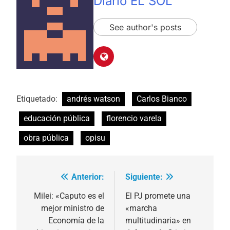
Diario EL SOL
See author's posts
Etiquetado:
andrés watson
Carlos Bianco
educación pública
florencio varela
obra pública
opisu
Anterior:
Siguiente:
Navegación
de
Milei: «Caputo es el
El PJ promete una
mejor ministro de
«marcha
entradas
Economía de la
multitudinaria» en