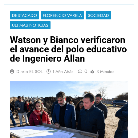
DESTACADO
FLORENCIO VARELA
SOCIEDAD
ULTIMAS NOTICIAS
Watson y Bianco verificaron
el avance del polo educativo
de Ingeniero Allan
0
Diario EL SOL
1 Año Atrás
3 Minutos