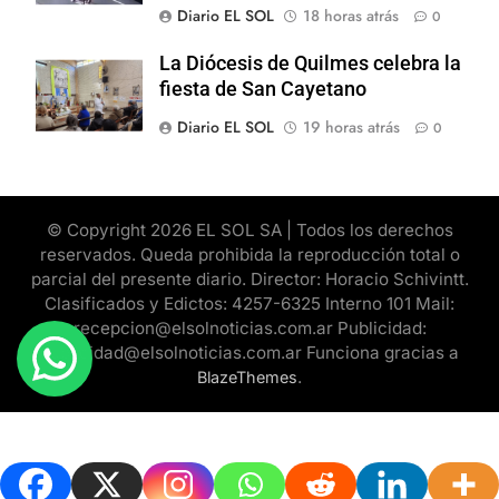
Diario EL SOL
18 horas atrás
0
La Diócesis de Quilmes celebra la
fiesta de San Cayetano
Diario EL SOL
19 horas atrás
0
© Copyright 2026 EL SOL SA | Todos los derechos
reservados. Queda prohibida la reproducción total o
parcial del presente diario. Director: Horacio Schivintt.
Clasificados y Edictos: 4257-6325 Interno 101 Mail:
recepcion@elsolnoticias.com.ar Publicidad:
publicidad@elsolnoticias.com.ar Funciona gracias a
.
BlazeThemes