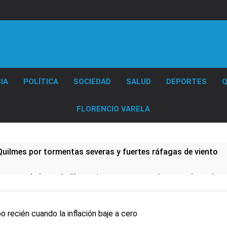
Diario EL SOL
IA
POLÍTICA
SOCIEDAD
SALUD
DEPORTES
Q
FLORENCIO VARELA
 Quilmes por tormentas severas y fuertes ráfagas de viento
mente al abogado libertario que propuso tirar napalm sobre 
0 al líder Gimnasia de Jujuy y volvió a ilusionarse con el Red
po recién cuando la inflación baje a cero