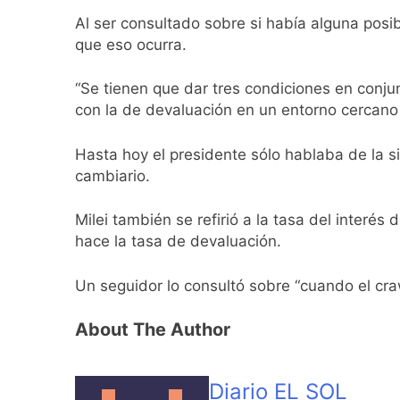
Berazategui será s
Al ser consultado sobre si había alguna posib
16 Horas Atrás
que eso ocurra.
Vozinha fue prese
17 Horas Atrás
“Se tienen que dar tres condiciones en conju
Los bonos y ADR ar
con la de devaluación en un entorno cercano
18 Horas Atrás
Argentina respondi
Hasta hoy el presidente sólo hablaba de la s
19 Horas Atrás
cambiario.
Cómo estará el cli
20 Horas Atrás
Milei también se refirió a la tasa del interés 
Confirmaron la vis
hace la tasa de devaluación.
20 Horas Atrás
Quilmes recibe a Gi
Un seguidor lo consultó sobre “cuando el craw
20 Horas Atrás
Caso Loan: crecen 
About The Author
1 Día Atrás
Diario EL SOL