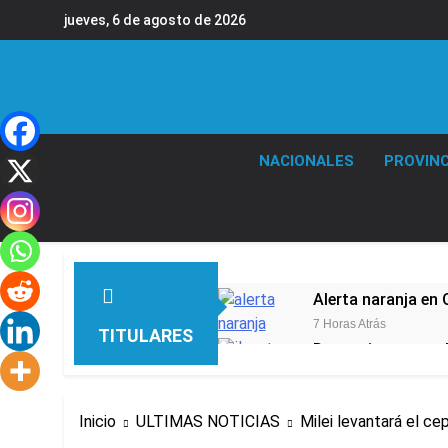
Saltar
jueves, 6 de agosto de 2026
al
contenido
NACIONALES
PROVINC
Alerta naranja en
7 Horas Atrás
TITULARES
Denunciaron penal
8 Horas Atrás
Quilmes derrotó 2-
Inicio
ULTIMAS NOTICIAS
Milei levantará el ce
8 Horas Atrás