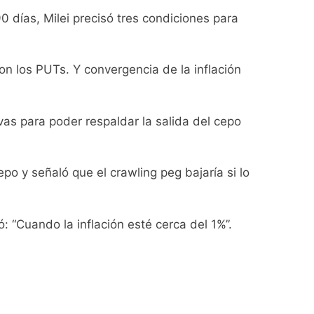
ratuita
0 días, Milei precisó tres condiciones para
 por el arco
n los PUTs. Y convergencia de la inflación
diferencias ideológicas
vas para poder respaldar la salida del cepo
o polar al AMBA
cepo y señaló que el crawling peg bajaría si lo
: “Cuando la inflación esté cerca del 1%”.
vestigación