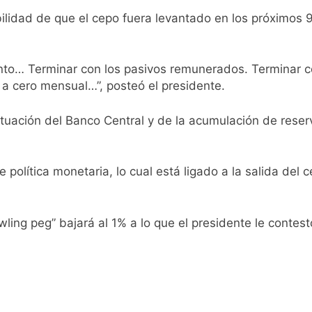
ede del Festival de Cine de la India 2026 con entrada libre y g
ilidad de que el cepo fuera levantado en los próximos 9
ntado como nuevo refuerzo de Colo Colo y promete dar pelea
nto… Terminar con los pasivos remunerados. Terminar co
gentinos cerraron en baja y el riesgo país volvió a subir
 a cero mensual…”, posteó el presidente.
ó a Brasil tras la rebaja diplomática y atribuyó la medida a 
ituación del Banco Central y de la acumulación de reser
ma en Buenos Aires este miércoles 5 de agosto: vuelve el frí
de política monetaria, lo cual está ligado a la salida del 
ita del papa León XIV a la Argentina
mnasia de Jujuy con la necesidad de volver al triunfo
ling peg” bajará al 1% a lo que el presidente le contestó
las críticas al fiscal por presuntas contradicciones en la in