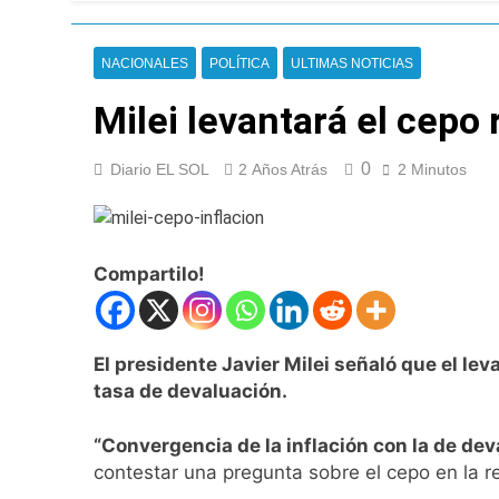
Argentina y Brasil
9 Horas Atrás
Una nueva encuest
NACIONALES
POLÍTICA
ULTIMAS NOTICIAS
10 Horas Atrás
Milei levantará el cepo 
El oficialismo dio 
11 Horas Atrás
Detuvieron en Qui
0
Diario EL SOL
2 Años Atrás
2 Minutos
12 Horas Atrás
Veteranos de Guer
13 Horas Atrás
Compartilo!
Orgullo para Quil
13 Horas Atrás
Siguen avanzando 
El presidente Javier Milei señaló que el le
13 Horas Atrás
tasa de devaluación.
Se notificaron 21 
14 Horas Atrás
“Convergencia de la inflación con la de de
Las vacaciones de 
contestar una pregunta sobre el cepo en la re
15 Horas Atrás