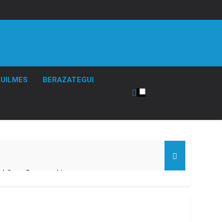
UILMES
BERAZATEGUI
el Gran Buenos Aires
ucido