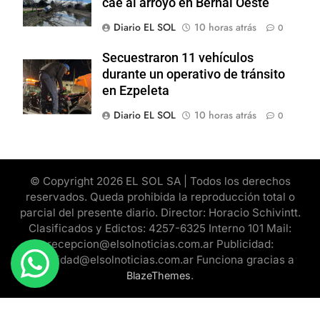
cae al arroyo en Bernal Oeste
Diario EL SOL
10 horas atrás
0
Secuestraron 11 vehículos
durante un operativo de tránsito
en Ezpeleta
Diario EL SOL
10 horas atrás
0
© Copyright 2026 EL SOL SA | Todos los derechos
reservados. Queda prohibida la reproducción total o
parcial del presente diario. Director: Horacio Schivintt.
Clasificados y Edictos: 4257-6325 Interno 101 Mail:
recepcion@elsolnoticias.com.ar Publicidad:
publicidad@elsolnoticias.com.ar Funciona gracias a
.
BlazeThemes