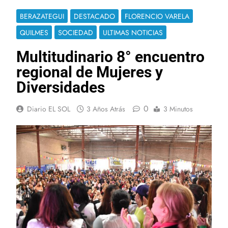
BERAZATEGUI
DESTACADO
FLORENCIO VARELA
QUILMES
SOCIEDAD
ULTIMAS NOTICIAS
Multitudinario 8° encuentro
regional de Mujeres y
Diversidades
0
Diario EL SOL
3 Años Atrás
3 Minutos