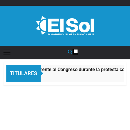
Saltar
al
contenido
Diario EL SOL
Incidentes frente al Congreso durante la protesta contr
TITULARES
2 Horas Atrás