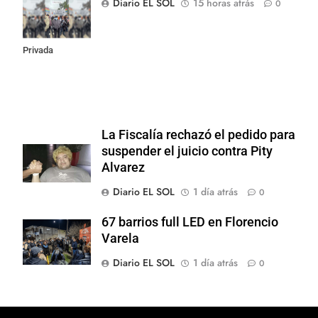
Diario EL SOL
15 horas atrás
0
la Ley de
Propiedad
Privada
La Fiscalía rechazó el pedido para
suspender el juicio contra Pity
Alvarez
Diario EL SOL
1 día atrás
0
67 barrios full LED en Florencio
Varela
Diario EL SOL
1 día atrás
0