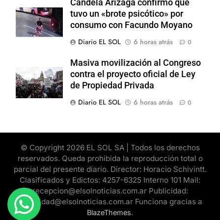
Candela Arizaga confirmó que
tuvo un «brote psicótico» por
consumo con Facundo Moyano
Diario EL SOL
6 horas atrás
0
Masiva movilización al Congreso
contra el proyecto oficial de Ley
de Propiedad Privada
Diario EL SOL
6 horas atrás
0
© Copyright 2026 EL SOL SA | Todos los derechos
reservados. Queda prohibida la reproducción total o
parcial del presente diario. Director: Horacio Schivintt.
Clasificados y Edictos: 4257-6325 Interno 101 Mail:
recepcion@elsolnoticias.com.ar Publicidad:
publicidad@elsolnoticias.com.ar Funciona gracias a
.
BlazeThemes