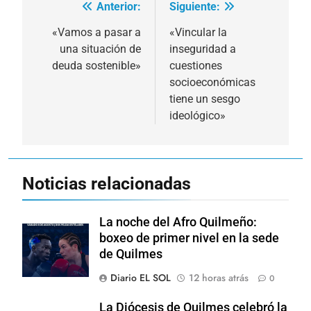
Anterior:
Siguiente:
Navegación
de
«Vamos a pasar a
«Vincular la
una situación de
inseguridad a
entradas
deuda sostenible»
cuestiones
socioeconómicas
tiene un sesgo
ideológico»
Noticias relacionadas
La noche del Afro Quilmeño:
boxeo de primer nivel en la sede
de Quilmes
Diario EL SOL
12 horas atrás
0
La Diócesis de Quilmes celebró la