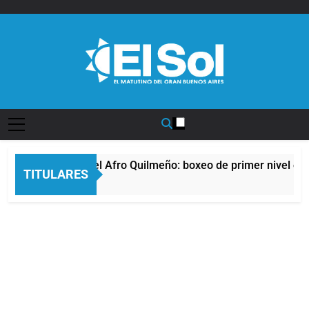
Saltar
al
contenido
Diario EL SOL
La noche del Afro Quilmeño: boxeo de primer nivel en l
TITULARES
12 Horas Atrás