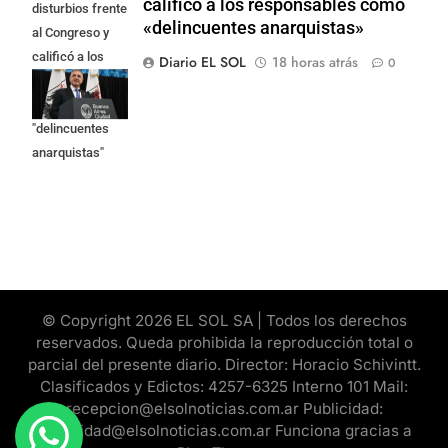
calificó a los responsables como
disturbios frente
«delincuentes anarquistas»
al Congreso y
calificó a los
Diario EL SOL
18 horas atrás
0
responsables
como
"delincuentes
anarquistas"
© Copyright 2026 EL SOL SA | Todos los derechos
reservados. Queda prohibida la reproducción total o
parcial del presente diario. Director: Horacio Schivintt.
Clasificados y Edictos: 4257-6325 Interno 101 Mail:
recepcion@elsolnoticias.com.ar Publicidad:
publicidad@elsolnoticias.com.ar Funciona gracias a