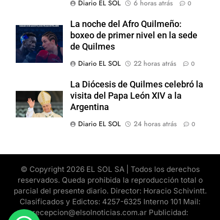
Diario EL SOL
6 horas atrás
0
La noche del Afro Quilmeño:
boxeo de primer nivel en la sede
de Quilmes
Diario EL SOL
22 horas atrás
0
La Diócesis de Quilmes celebró la
visita del Papa León XIV a la
Argentina
Diario EL SOL
24 horas atrás
0
© Copyright 2026 EL SOL SA | Todos los derechos
reservados. Queda prohibida la reproducción total o
parcial del presente diario. Director: Horacio Schivintt.
Clasificados y Edictos: 4257-6325 Interno 101 Mail:
recepcion@elsolnoticias.com.ar Publicidad: