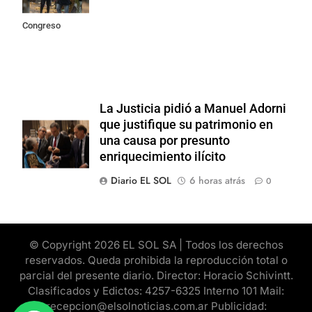
frente al
Congreso
La Justicia pidió a Manuel Adorni
que justifique su patrimonio en
una causa por presunto
enriquecimiento ilícito
Diario EL SOL
6 horas atrás
0
© Copyright 2026 EL SOL SA | Todos los derechos
reservados. Queda prohibida la reproducción total o
parcial del presente diario. Director: Horacio Schivintt.
Clasificados y Edictos: 4257-6325 Interno 101 Mail:
recepcion@elsolnoticias.com.ar Publicidad: