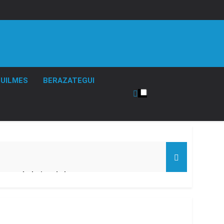
UILMES
BERAZATEGUI
turas más bajas de la semana
ro capítulo