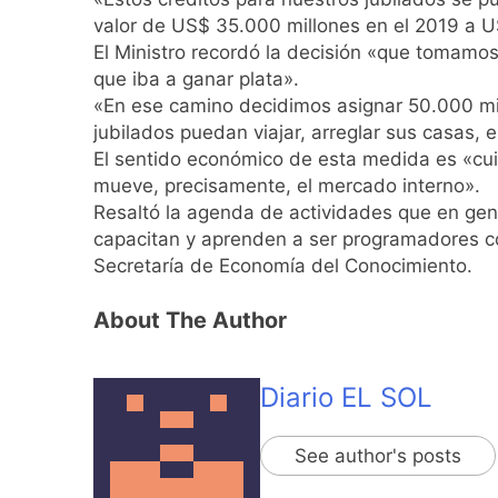
La Diócesis de Qui
valor de US$ 35.000 millones en el 2019 a U
El Ministro recordó la decisión «que tomamo
17 Horas Atrás
La Línea 148 pasó
que iba a ganar plata».
«En ese camino decidimos asignar 50.000 mill
17 Horas Atrás
jubilados puedan viajar, arreglar sus casas, e
La Municipalidad d
El sentido económico de esta medida es «cui
17 Horas Atrás
mueve, precisamente, el mercado interno».
Transporte: un as
Resaltó la agenda de actividades que en gene
18 Horas Atrás
capacitan y aprenden a ser programadores con 
Una gran convocat
Secretaría de Economía del Conocimiento.
19 Horas Atrás
Marcha al Congreso
About The Author
22 Horas Atrás
Tormentas severas
23 Horas Atrás
Diario EL SOL
Senado debate el 
1 Día Atrás
See author's posts