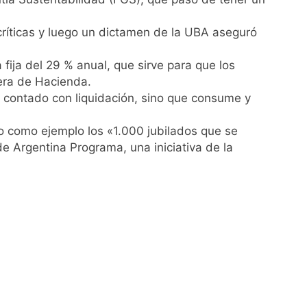
críticas y luego un dictamen de la UBA aseguró
ija del 29 % anual, que sirve para que los
rtera de Hacienda.
as
 contado con liquidación, sino que consume y
so como ejemplo los «1.000 jubilados que se
de Argentina Programa, una iniciativa de la
ontra la reforma de la Ley de Tierras
rta meteorológica