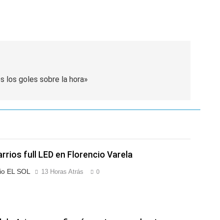
s los goles sobre la hora»
arrios full LED en Florencio Varela
io EL SOL
13 Horas Atrás
0