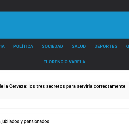
Diario EL SOL
IA
POLÍTICA
SOCIEDAD
SALUD
DEPORTES
Q
FLORENCIO VARELA
de la Cerveza: los tres secretos para servirla correctamente
nstala en Buenos Aires: mejora el tiempo y llegan las tempera
a ley de propiedad privada, pero el Gobierno debió eliminar ot
 jubilados y pensionados