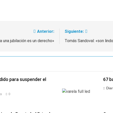
Anterior:
Siguiente:
a una jubilación es un derecho»
Tomás Sandoval: «son lindo
edido para suspender el
67 b
z
Diar
ás
0