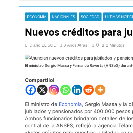
Incidentes frente 
enfrentamientos
12 Horas Atrás
ECONOMÍA
NACIONALES
SOCIEDAD
ULTIMAS NOTIC
La Fiscalía rechaz
12 Horas Atrás
Nuevos créditos para j
67 barrios full LE
13 Horas Atrás
0
Diario EL SOL
3 Años Atrás
2 Minutos
El temporal se des
13 Horas Atrás
Kicillof marchó co
El ministro Sergio Massa y Fernanda Raverta (ANSeS) durante
14 Horas Atrás
Renunció el subse
Compartilo!
15 Horas Atrás
Candela Arizaga 
15 Horas Atrás
El ministro de
Economía
, Sergio Massa y la d
La Libertad Avanza
jubilados y pensionados por 400.000 pesos p
16 Horas Atrás
Ambos funcionarios brindaron detalles de lo
Masiva movilizació
central de la ANSES, reflejó la agencia Télam
16 Horas Atrás
«Estos créditos para nuestros jubilados se p