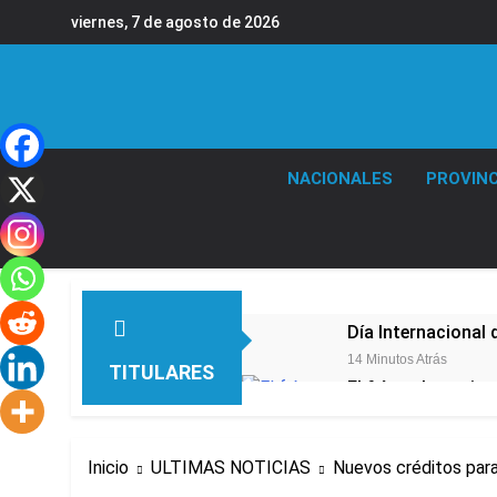
Saltar
viernes, 7 de agosto de 2026
al
contenido
NACIONALES
PROVINC
Día Internacional 
14 Minutos Atrás
TITULARES
El frío polar se i
14 Minutos Atrás
El Senado aprobó l
Inicio
ULTIMAS NOTICIAS
Nuevos créditos para
49 Minutos Atrás