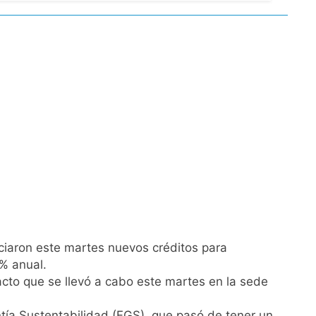
rivada: hubo detenidos y
ío con mínimas cercanas a 1°C
usión de chats privados
acundo Moyano
ciaron este martes nuevos créditos para
girar el proyecto a comisión
% anual.
cto que se llevó a cabo este martes en la sede
d Privada
ntía Sustentabilidad (FGS), que pasó de tener un