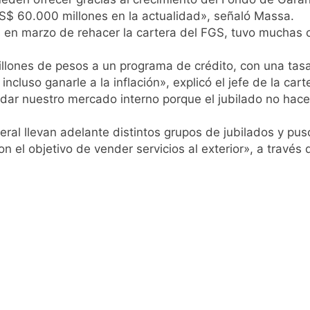
lmes celebra la fiesta de San Cayetano
S$ 60.000 millones en la actualidad», señaló Massa.
s en marzo de rehacer la cartera del FGS, tuvo muchas 
 a ser operada por La Central de Vicente López
ones de pesos a un programa de crédito, con una tasa f
 incluso ganarle a la inflación», explicó el jefe de la ca
e Quilmes limpió sumideros y desagües en medio de las lluvi
dar nuestro mercado interno porque el jubilado no hace
istente virtual para consultar infracciones en segundos
ral llevan adelante distintos grupos de jubilados y pu
el objetivo de vender servicios al exterior», a través 
oria en la obra teatral «Los Abuelos No Mienten»
: cortes, desvíos y operativo de seguridad por la protesta c
 y fuertes ráfagas de viento: más de 10 provincias bajo ale
proyecto sobre propiedad privada con foco en los desalojos