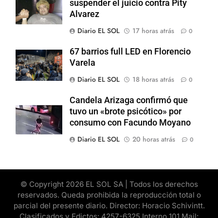
suspender el juicio contra Pity
Alvarez
Diario EL SOL
17 horas atrás
0
67 barrios full LED en Florencio
Varela
Diario EL SOL
18 horas atrás
0
Candela Arizaga confirmó que
tuvo un «brote psicótico» por
consumo con Facundo Moyano
Diario EL SOL
20 horas atrás
0
© Copyright 2026 EL SOL SA | Todos los derechos
reservados. Queda prohibida la reproducción total o
parcial del presente diario. Director: Horacio Schivintt.
Clasificados y Edictos: 4257-6325 Interno 101 Mail: